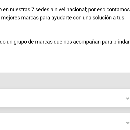
 en nuestras 7 sedes a nivel nacional; por eso contamos
 mejores marcas para ayudarte con una solución a tus
nado un grupo de marcas que nos acompañan para brindar
Características
Características
PC
rantes
Portátil
 sólido
SATA 2,5”
 sólido
M.2 SATA
Características
 sólido
M.2 PCI Express
Características
Características