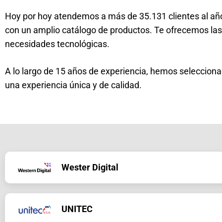
Hoy por hoy atendemos a más de 35.131 clientes al año
con un amplio catálogo de productos. Te ofrecemos las
necesidades tecnológicas.
A lo largo de 15 años de experiencia, hemos seleccio
Tipo de producto
Categoría
una experiencia única y de calidad.
Tipo de producto
Categoría
Partes
Discos Duro
Accesorios
Bases Refrige
Partes
Discos Duro
Partes
Fuentes
Partes
Unidades de estado
Energía
Reguladores
Wester Digital
Partes
Unidades de estado
Tipo de producto
Categoría
Partes
Chasis
Partes
Unidades de estado
Accesorios
Mouse
Tipo de producto
Categoría
UNITEC
Accesorios
Pad Mouse
Tipo de producto
Categoría