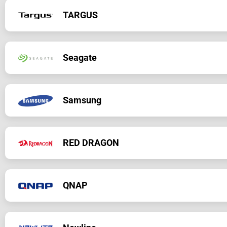
Partes
Unidades de estado
Tipo de producto
Categorí
TARGUS
Tipo de producto
Categoría
Partes
Unidades de estado
Accesorios
Morral
Partes
Monitore
Seagate
Partes
Unidades de estado
VIDEO
Televiso
Movilidad
Discos Duro
Samsung
Movilidad
Celulare
Movilidad
Tabletas
Tipo de producto
Categor
RED DRAGON
Accesorios
Game
Tipo de producto
Categor
Tipo de producto
Categor
QNAP
Energía
UPS
NAS