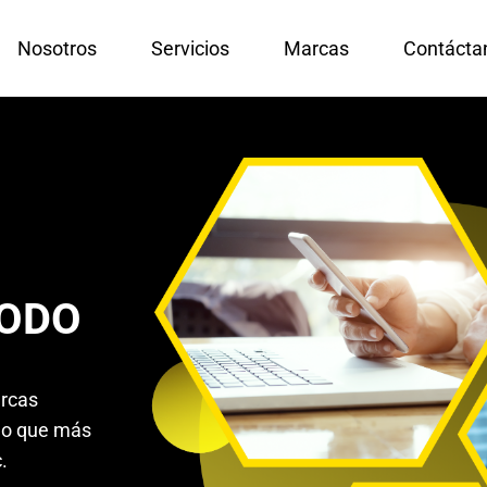
Nosotros
Servicios
Marcas
Contácta
TODO
arcas
 lo que más
.