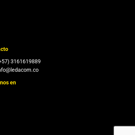
cto
+57) 3161619889
nfo@ledacom.co
nos en