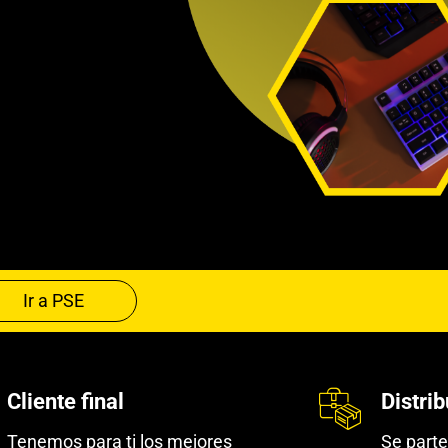
Ir a PSE
Cliente final
Distri
Tenemos para ti los mejores
Se parte