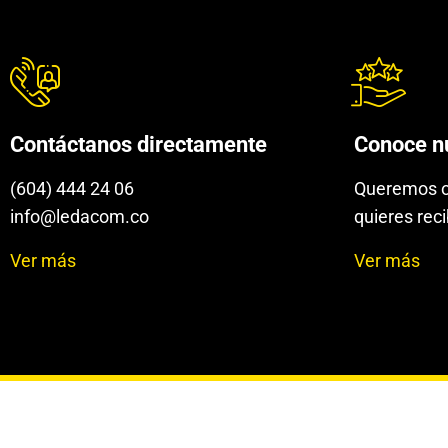
Contáctanos directamente
Conoce nu
(604) 444 24 06
Queremos o
info@ledacom.co
quieres reci
Ver más
Ver más