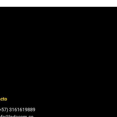
cto
+57) 3161619889
nfo@ledacom.co